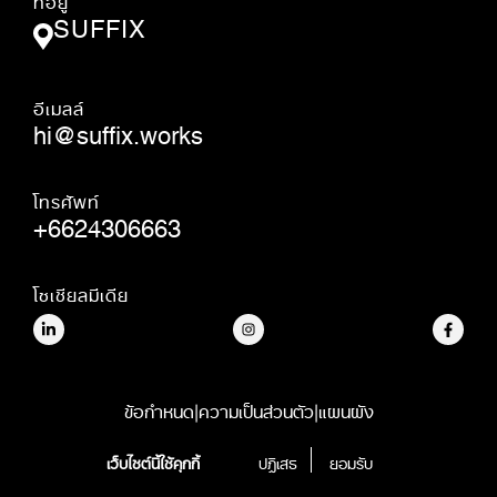
SUFFIX
อีเมลล์
hi@suffix.works
โทรศัพท์
+6624306663
โซเชียลมีเดีย
ข้อกำหนด
|
ความเป็นส่วนตัว
|
แผนผัง
© SUFFIX.,CO.LTD.
เว็บไซต์นี้ใช้คุกกี้
ปฎิเสธ
ยอมรับ