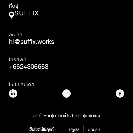
ที่อยู่
SUFFIX
อีเมลล์
hi@suffix.works
โทรศัพท์
+6624306663
โซเชียลมีเดีย
ข้อกำหนด
|
ความเป็นส่วนตัว
|
แผนผัง
© SUFFIX.,CO.LTD.
เว็บไซต์นี้ใช้คุกกี้
ปฎิเสธ
ยอมรับ