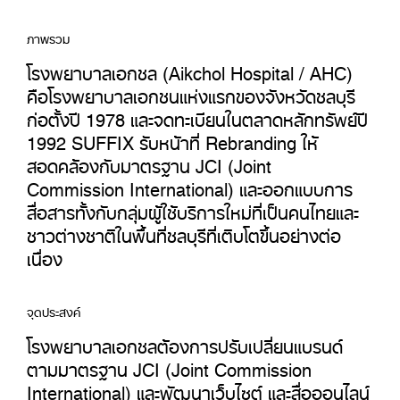
ภาพรวม
โรงพยาบาลเอกชล (Aikchol Hospital / AHC)
คือโรงพยาบาลเอกชนแห่งแรกของจังหวัดชลบุรี
ก่อตั้งปี 1978 และจดทะเบียนในตลาดหลักทรัพย์ปี
1992 SUFFIX รับหน้าที่ Rebranding ให้
สอดคล้องกับมาตรฐาน JCI (Joint
Commission International) และออกแบบการ
สื่อสารทั้งกับกลุ่มผู้ใช้บริการใหม่ที่เป็นคนไทยและ
ชาวต่างชาติในพื้นที่ชลบุรีที่เติบโตขึ้นอย่างต่อ
เนื่อง
จุดประสงค์
โรงพยาบาลเอกชลต้องการปรับเปลี่ยนแบรนด์
ตามมาตรฐาน JCI (Joint Commission
International) และพัฒนาเว็บไซต์ และสื่อออนไลน์