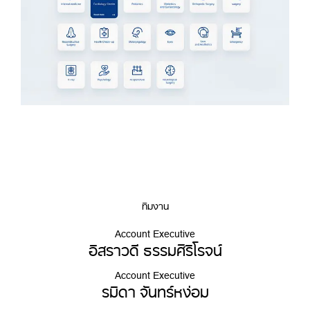
ทีมงาน
Account Executive
อิสราวดี ธรรมศิริโรจน์
Account Executive
รมิดา จันทร์หง่อม