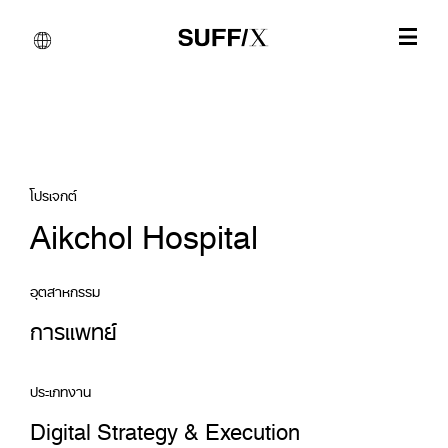
โปรเจกต์
Aikchol Hospital
อุตสาหกรรม
การแพทย์
ประเภทงาน
Digital Strategy & Execution