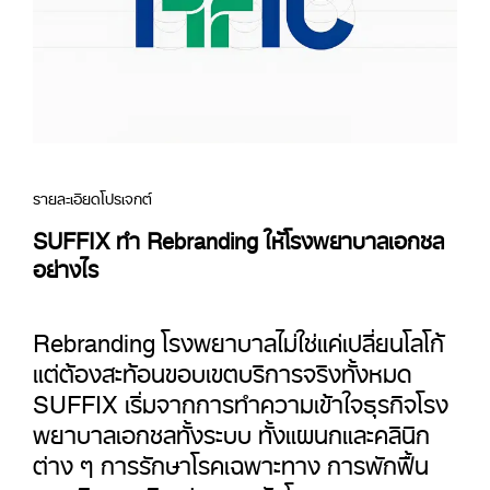
รายละเอียดโปรเจกต์
SUFFIX ทำ Rebranding ให้โรงพยาบาลเอกชล
อย่างไร
Rebranding โรงพยาบาลไม่ใช่แค่เปลี่ยนโลโก้
แต่ต้องสะท้อนขอบเขตบริการจริงทั้งหมด
SUFFIX เริ่มจากการทำความเข้าใจธุรกิจโรง
พยาบาลเอกชลทั้งระบบ ทั้งแผนกและคลินิก
ต่าง ๆ การรักษาโรคเฉพาะทาง การพักฟื้น