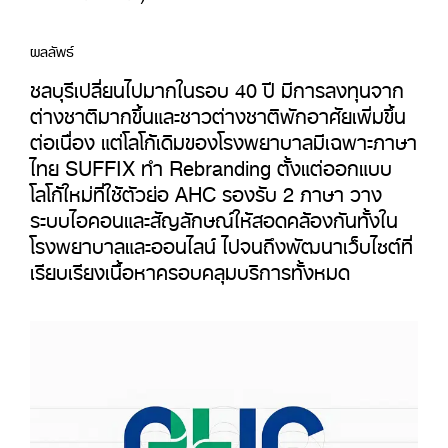
ผลลัพธ์
ชลบุรีเปลี่ยนไปมากในรอบ 40 ปี มีการลงทุนจาก
ต่างชาติมากขึ้นและชาวต่างชาติพักอาศัยเพิ่มขึ้น
ต่อเนื่อง แต่โลโก้เดิมของโรงพยาบาลมีเฉพาะภาษา
ไทย SUFFIX ทำ Rebranding ตั้งแต่ออกแบบ
โลโก้ใหม่ที่ใช้ตัวย่อ AHC รองรับ 2 ภาษา วาง
ระบบไอคอนและสัญลักษณ์ให้สอดคล้องกันทั้งใน
โรงพยาบาลและออนไลน์ ไปจนถึงพัฒนาเว็บไซต์ที่
เรียบเรียงเนื้อหาครอบคลุมบริการทั้งหมด