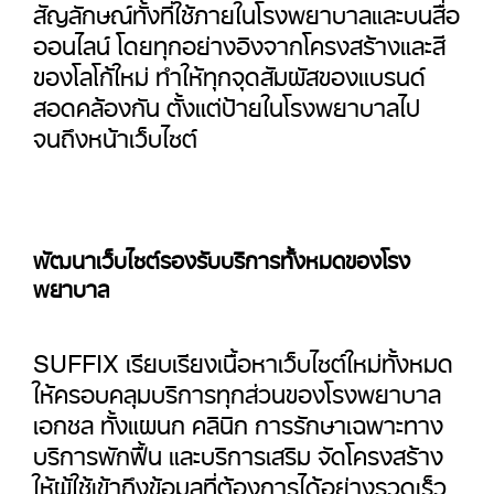
สัญลักษณ์ทั้งที่ใช้ภายในโรงพยาบาลและบนสื่อ
ออนไลน์ โดยทุกอย่างอิงจากโครงสร้างและสี
ของโลโก้ใหม่ ทำให้ทุกจุดสัมผัสของแบรนด์
สอดคล้องกัน ตั้งแต่ป้ายในโรงพยาบาลไป
จนถึงหน้าเว็บไซต์
พัฒนาเว็บไซต์รองรับบริการทั้งหมดของโรง
พยาบาล
SUFFIX เรียบเรียงเนื้อหาเว็บไซต์ใหม่ทั้งหมด
ให้ครอบคลุมบริการทุกส่วนของโรงพยาบาล
เอกชล ทั้งแผนก คลินิก การรักษาเฉพาะทาง
บริการพักฟื้น และบริการเสริม จัดโครงสร้าง
ให้ผู้ใช้เข้าถึงข้อมูลที่ต้องการได้อย่างรวดเร็ว